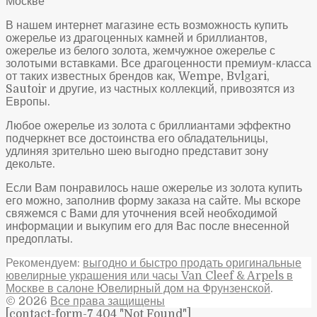
В нашем интернет магазине есть возможность купить
ожерелье из драгоценных камней и бриллиантов,
ожерелье из белого золота, жемчужное ожерелье с
золотыми вставками. Все драгоценности премиум-класса
от таких известных брендов как, Wempe, Bvlgari,
Sautoir и другие, из частных коллекций, привозятся из
Европы.
Любое ожерелье из золота с бриллиантами эффектно
подчеркнет все достоинства его обладательницы,
удлиняя зрительно шею выгодно представит зону
декольте.
Если Вам понравилось наше ожерелье из золота купить
его можно, заполнив форму заказа на сайте. Мы вскоре
свяжемся с Вами для уточнения всей необходимой
информации и выкупим его для Вас после внесенной
предоплаты.
Рекомендуем:
выгодно и быстро продать оригинальные
ювелирные украшения или часы Van Cleef & Arpels в
Москве в салоне Ювелирный дом на Фрунзенской
.
© 2026
Все права защищены
[contact-form-7 404 "Not Found"]